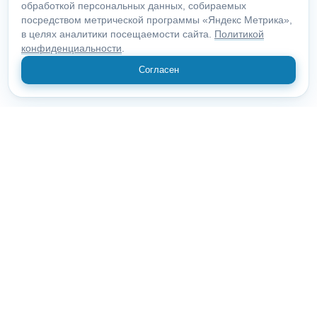
обработкой персональных данных, собираемых
посредством метрической программы «Яндекс Метрика»,
в целях аналитики посещаемости сайта.
Политикой
конфиденциальности
.
Согласен
© 2018 "Открыие"
Все права защищены.
625000, Тюменская область, Тюмень, Володарского 14
офис 705
О компании
Статьи
Контакты
Вскрытие замков